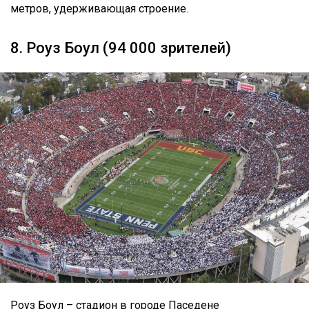
метров, удерживающая строение.
8. Роуз Боул (94 000 зрителей)
Роуз Боул – стадион в городе Паседене