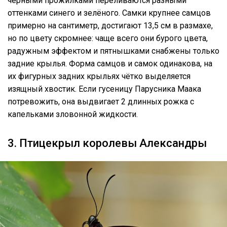
чёрными прожилками переливаются разными
оттенками синего и зелёного. Самки крупнее самцов
примерно на сантиметр, достигают 13,5 см в размахе,
но по цвету скромнее: чаще всего они бурого цвета,
радужным эффектом и пятнышками снабжены только
задние крылья. Форма самцов и самок одинакова, на
их фигурных задних крыльях чётко выделяется
изящный хвостик. Если гусеницу Парусника Маака
потревожить, она выдвигает 2 длинных рожка с
капельками зловонной жидкости.
3. Птицекрыл королевы Александры