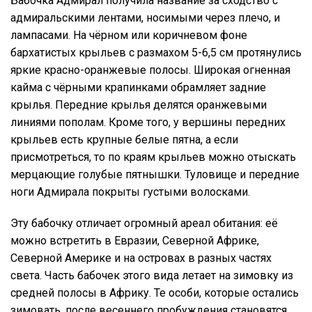
Бабочка Адмирал получила название за сходство с
адмиральскими лентами, носимыми через плечо, и
лампасами. На чёрном или коричневом фоне
бархатистых крыльев с размахом 5-6,5 см протянулись
яркие красно-оранжевые полосы. Широкая огненная
кайма с чёрными крапинками обрамляет задние
крылья. Передние крылья делятся оранжевыми
линиями пополам. Кроме того, у вершины передних
крыльев есть крупные белые пятна, а если
присмотреться, то по краям крыльев можно отыскать
мерцающие голубые пятнышки. Туловище и передние
ноги Адмирала покрыты густыми волосками.
Эту бабочку отличает огромный ареал обитания: её
можно встретить в Евразии, Северной Африке,
Северной Америке и на островах в разных частях
света. Часть бабочек этого вида летает на зимовку из
средней полосы в Африку. Те особи, которые остались
зимовать, после весеннего пробуждения становятся